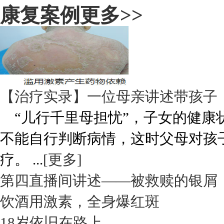
康复案例
更多>>
【治疗实录】一位母亲讲述带孩子
“儿行千里母担忧”，子女的健康
不能自行判断病情，这时父母对孩
疗。 ...
[更多]
第四直播间讲述——被救赎的银屑
饮酒用激素，全身爆红斑
18岁依旧在路上