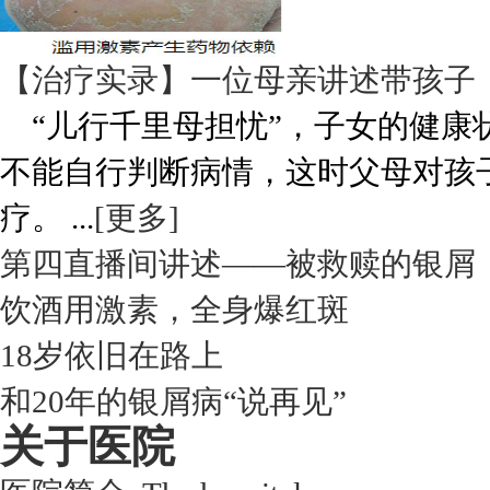
【治疗实录】一位母亲讲述带孩子
“儿行千里母担忧”，子女的健康
不能自行判断病情，这时父母对孩
疗。 ...
[更多]
第四直播间讲述——被救赎的银屑
饮酒用激素，全身爆红斑
18岁依旧在路上
和20年的银屑病“说再见”
关于医院