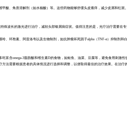
维甲酸、角质溶解剂（如水杨酸）等。这些药物能够舒缓头皮瘙痒，减少皮屑和红斑
UVC）或特殊波长的激光进行治疗，减轻头部银屑病症状。值得注意的是，光疗治疗需要
、环孢素、阿昔洛韦以及生物制剂，如抗肿瘤坏死因子alpha（TNF-α）抑制剂
吃富含omega-3脂肪酸和维生素D的食物，如鲑鱼、油菜、豆腐等，避免食用刺激
疗方法需要根据患者的具体情况进行选择和调整，以便取得最佳的治疗效果。在治疗