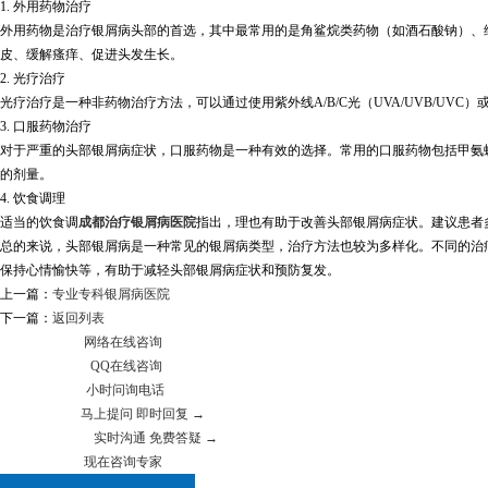
1. 外用药物治疗
外用药物是治疗银屑病头部的首选，其中最常用的是角鲨烷类药物（如酒石酸钠）、
皮、缓解瘙痒、促进头发生长。
2. 光疗治疗
光疗治疗是一种非药物治疗方法，可以通过使用紫外线A/B/C光（UVA/UVB/
3. 口服药物治疗
对于严重的头部银屑病症状，口服药物是一种有效的选择。常用的口服药物包括甲氨蝶呤
的剂量。
4. 饮食调理
适当的饮食调
成都治疗银屑病医院
指出，理也有助于改善头部银屑病症状。建议患者多
总的来说，头部银屑病是一种常见的银屑病类型，治疗方法也较为多样化。不同的治
保持心情愉快等，有助于减轻头部银屑病症状和预防复发。
上一篇：
专业专科银屑病医院
下一篇：
返回列表
网络在线咨询
QQ在线咨询
小时问询电话
马上提问 即时回复 →
实时沟通 免费答疑 →
现在咨询专家