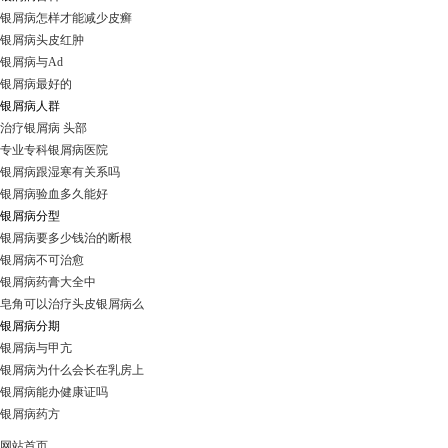
银屑病怎样才能减少皮癣
银屑病头皮红肿
银屑病与Ad
银屑病最好的
银屑病人群
治疗银屑病 头部
专业专科银屑病医院
银屑病跟湿寒有关系吗
银屑病验血多久能好
银屑病分型
银屑病要多少钱治的断根
银屑病不可治愈
银屑病药膏大全中
皂角可以治疗头皮银屑病么
银屑病分期
银屑病与甲亢
银屑病为什么会长在乳房上
银屑病能办健康证吗
银屑病药方
网站首页