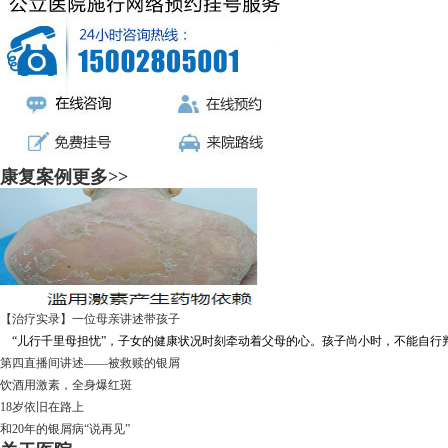
康复案例
更多>>
【治疗实录】一位母亲讲述带孩子
“儿行千里母担忧”，子女的健康状况时刻牵动着父母的心。孩子尚小时，不能自行判断
第四直播间讲述——被救赎的银屑
饮酒用激素，全身爆红斑
18岁依旧在路上
和20年的银屑病“说再见”