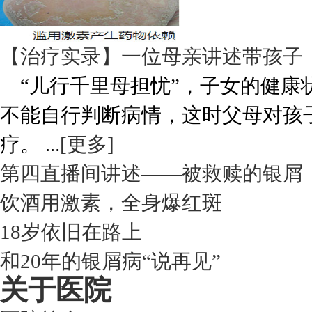
【治疗实录】一位母亲讲述带孩子
“儿行千里母担忧”，子女的健康
不能自行判断病情，这时父母对孩
疗。 ...
[更多]
第四直播间讲述——被救赎的银屑
饮酒用激素，全身爆红斑
18岁依旧在路上
和20年的银屑病“说再见”
关于医院