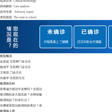
临床技术 Clinical technology
病例解析 Case analysis
咨询专家 Advisory expert
来院路线 The route to school
医院概况
金彦超 互联网门诊主任
杨成平 互联网门诊主任
王艳琼 门诊主任
肖建华 住院部主任
银屑病百科
肤毒偏方能治牛皮癣吗？全国治
银消颗粒多久能见效？冰樟桉氟
银屑病起了好多红点？
在哪家医院治银屑病效果好？身
银屑病人群