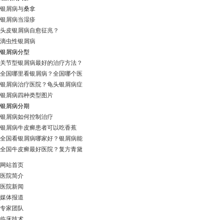
银屑病与桑拿
银屑病当湿疹
头皮银屑病自愈征兆？
滴虫性银屑病
银屑病分型
关节型银屑病最好的治疗方法？
全国哪里看银屑病？全国哪个医
银屑病治疗医院？龟头银屑病症
银屑病四种类型图片
银屑病分期
银屑病如何控制治疗
银屑病牛皮癣患者可以吃香蕉
全国看银屑病哪家好？银屑病能
全国牛皮癣最好医院？复方青黛
网站首页
医院简介
医院新闻
媒体报道
专家团队
临床技术