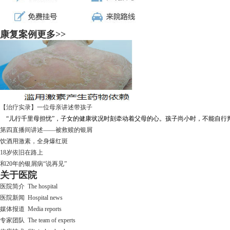
康复案例
更多>>
【治疗实录】一位母亲讲述带孩子
“儿行千里母担忧”，子女的健康状况时刻牵动着父母的心。孩子尚小时，不能自行判断
第四直播间讲述——被救赎的银屑
饮酒用激素，全身爆红斑
18岁依旧在路上
和20年的银屑病“说再见”
关于医院
医院简介 The hospital
医院新闻 Hospital news
媒体报道 Media reports
专家团队 The team of experts