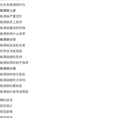
女生有银屑病咋办
银屑病人群
银屑病严重溃烂
银屑病背上发痒
银屑病最怕的药物
银屑病用什么保养
银屑病分型
银屑病皮损处发臭
世界攻克银屑病
银屑病能吃乳鸽
银屑病用药助手推荐
银屑病分期
银屑病终身无复发
银屑病能吃元宵吗
银屑病轻重程度
银屑病白斑变成黑斑
网站首页
医院简介
医院新闻
媒体报道