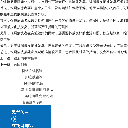
在银屑病病情恶化过程中，皮损处可能会产生异味并发臭。银屑病皮损处发臭不但影
首先，银屑病患者要注意个人卫生，及时清洁并保持干燥。对于皮损较小的部位，可
以免加重皮肤刺激反应和异味。
其次，银屑病患者应该定期使用医生开具的药物进行治疗。依据个人病情不同，
成都
从而减少皮损发炎、脱落和产生异味的可能性。
另外，银屑病患者在实施治疗的同时，还需要养成良好的生活习惯。如定期锻炼、控
味产生。
最后，对于银屑病皮损处发臭、严重烦恼的患者，可以考虑接受激光或光动力疗法等
总之，银屑病皮损处发臭说明病情较严重，患者要及时采取措施，改变不良生活习惯
上一篇：
银屑病手掌指甲
下一篇：
返回列表
网络在线咨询
QQ在线咨询
小时问询电话
马上提问 即时回复 →
实时沟通 免费答疑 →
现在咨询专家