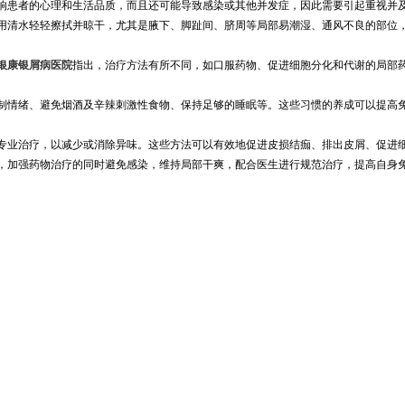
响患者的心理和生活品质，而且还可能导致感染或其他并发症，因此需要引起重视并
用清水轻轻擦拭并晾干，尤其是腋下、脚趾间、脐周等局部易潮湿、通风不良的部位
银康银屑病医院
指出，治疗方法有所不同，如口服药物、促进细胞分化和代谢的局部
制情绪、避免烟酒及辛辣刺激性食物、保持足够的睡眠等。这些习惯的养成可以提高
专业治疗，以减少或消除异味。这些方法可以有效地促进皮损结痂、排出皮屑、促进
，加强药物治疗的同时避免感染，维持局部干爽，配合医生进行规范治疗，提高自身