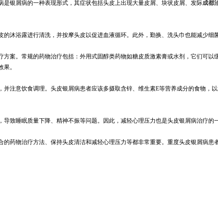
病是银屑病的一种表现形式，其症状包括头皮上出现大量皮屑、块状皮屑、发际
成都
皮的沐浴露进行清洗，并按摩头皮以促进血液循环。此外，勤换、洗头巾也能减少细
疗方案。常规的药物治疗包括：外用式固醇类药物如糖皮质激素膏或水剂，它们可以
效果。
，并注意饮食调理。头皮银屑病患者应该多摄取含锌、维生素E等营养成分的食物，
，导致睡眠质量下降、精神不振等问题。因此，减轻心理压力也是头皮银屑病治疗的
适合的药物治疗方法、保持头皮清洁和减轻心理压力等都非常重要。重度头皮银屑病患