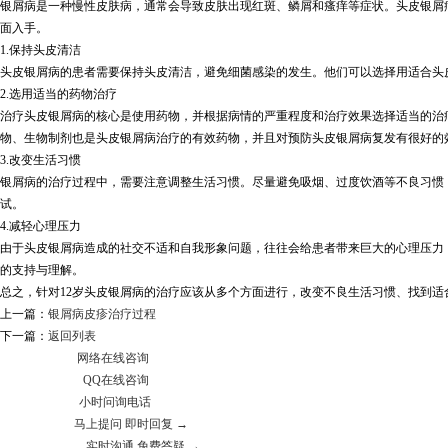
银屑病是一种慢性皮肤病，通常会导致皮肤出现红斑、鳞屑和瘙痒等症状。头皮银屑
面入手。
1.保持头皮清洁
头皮银屑病的患者需要保持头皮清洁，避免细菌感染的发生。他们可以选择用适合头
2.选用适当的药物治疗
治疗头皮银屑病的核心是使用药物，并根据病情的严重程度和治疗效果选择适当的治
物、生物制剂也是头皮银屑病治疗的有效药物，并且对预防头皮银屑病复发有很好的
3.改变生活习惯
银屑病的治疗过程中，需要注意调整生活习惯。尽量避免吸烟、过度饮酒等不良习惯
试。
4.减轻心理压力
由于头皮银屑病造成的社交不适和自我形象问题，往往会给患者带来巨大的心理压力
的支持与理解。
总之，针对12岁头皮银屑病的治疗应该从多个方面进行，改变不良生活习惯、找到
上一篇：
银屑病皮疹治疗过程
下一篇：
返回列表
网络在线咨询
QQ在线咨询
小时问询电话
马上提问 即时回复 →
实时沟通 免费答疑 →