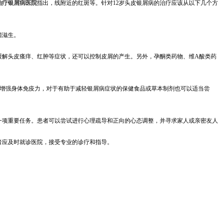
治疗银屑病医院
指出，线附近的红斑等。针对12岁头皮银屑病的治疗应该从以下几个方
菌滋生。
缓解头皮瘙痒、红肿等症状，还可以控制皮屑的产生。另外，孕酮类药物、维A酸类药
以增强身体免疫力，对于有助于减轻银屑病症状的保健食品或草本制剂也可以适当尝
一项重要任务。患者可以尝试进行心理疏导和正向的心态调整，并寻求家人或亲密友人
者应及时就诊医院，接受专业的诊疗和指导。