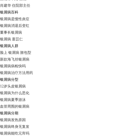
肖建华 住院部主任
银屑病百科
银屑病是慢性炎症
银屑病消退后变红
董事长银屑病
银屑病 薏苡仁
银屑病人群
脸上 银屑病 脓包型
新款海飞丝银屑病
银屑病病检快吗
银屑病治疗方法用药
银屑病分型
12岁头皮银屑病
银屑病为什么恶化
银屑病夏季游泳
血管周围的银屑病
银屑病分期
银屑病发热原因
银屑病终身无复发
银屑病能吃元宵吗