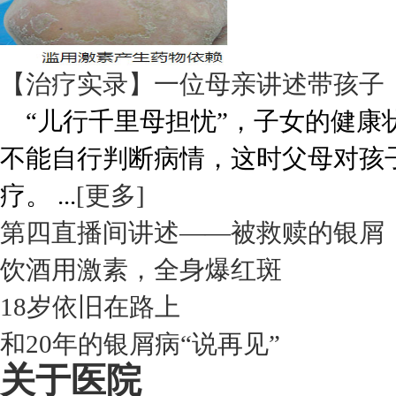
【治疗实录】一位母亲讲述带孩子
“儿行千里母担忧”，子女的健康
不能自行判断病情，这时父母对孩
疗。 ...
[更多]
第四直播间讲述——被救赎的银屑
饮酒用激素，全身爆红斑
18岁依旧在路上
和20年的银屑病“说再见”
关于医院