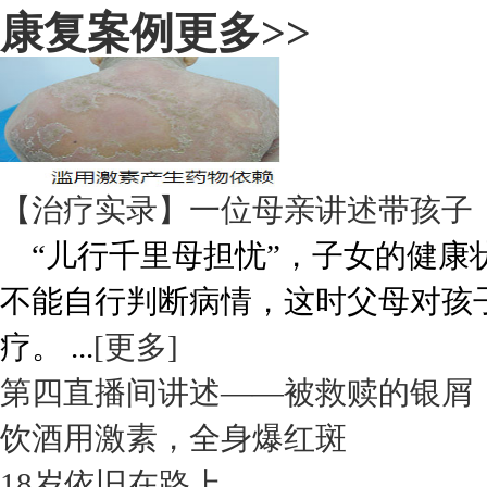
康复案例
更多>>
【治疗实录】一位母亲讲述带孩子
“儿行千里母担忧”，子女的健康
不能自行判断病情，这时父母对孩
疗。 ...
[更多]
第四直播间讲述——被救赎的银屑
饮酒用激素，全身爆红斑
18岁依旧在路上