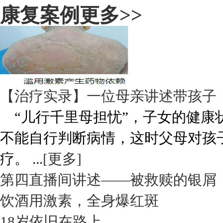
康复案例
更多>>
【治疗实录】一位母亲讲述带孩子
“儿行千里母担忧”，子女的健康
不能自行判断病情，这时父母对孩
疗。 ...
[更多]
第四直播间讲述——被救赎的银屑
饮酒用激素，全身爆红斑
18岁依旧在路上