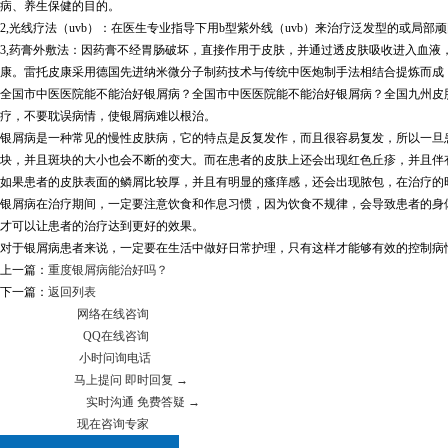
病、养生保健的目的。
2,光线疗法（uvb）：在医生专业指导下用b型紫外线（uvb）来治疗泛发型的或
3,药膏外敷法：因药膏不经胃肠破坏，直接作用于皮肤，并通过透皮肤吸收进入血液
康。雷托皮康采用德国先进纳米微分子制药技术与传统中医炮制手法相结合提炼而成
全国市中医医院能不能治好银屑病？全国市中医医院能不能治好银屑病？全国九州皮
疗，不要耽误病情，使银屑病难以根治。
银屑病是一种常见的慢性皮肤病，它的特点是反复发作，而且很容易复发，所以一旦
块，并且斑块的大小也会不断的变大。而在患者的皮肤上还会出现红色丘疹，并且伴
如果患者的皮肤表面的鳞屑比较厚，并且有明显的瘙痒感，还会出现脓包，在治疗的
银屑病在治疗期间，一定要注意饮食和作息习惯，因为饮食不规律，会导致患者的身
才可以让患者的治疗达到更好的效果。
对于银屑病患者来说，一定要在生活中做好日常护理，只有这样才能够有效的控制病
上一篇：
重度银屑病能治好吗？
下一篇：
返回列表
网络在线咨询
QQ在线咨询
小时问询电话
马上提问 即时回复 →
实时沟通 免费答疑 →
现在咨询专家