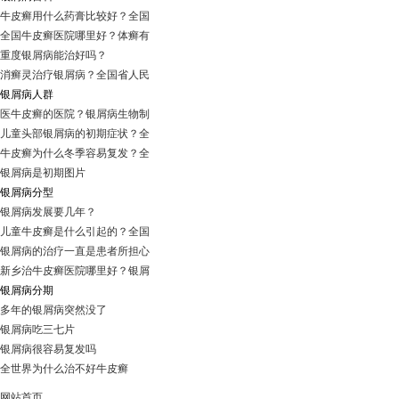
牛皮癣用什么药膏比较好？全国
全国牛皮癣医院哪里好？体癣有
重度银屑病能治好吗？
消癣灵治疗银屑病？全国省人民
银屑病人群
医牛皮癣的医院？银屑病生物制
儿童头部银屑病的初期症状？全
牛皮癣为什么冬季容易复发？全
银屑病是初期图片
银屑病分型
银屑病发展要几年？
儿童牛皮癣是什么引起的？全国
银屑病的治疗一直是患者所担心
新乡治牛皮癣医院哪里好？银屑
银屑病分期
多年的银屑病突然没了
银屑病吃三七片
银屑病很容易复发吗
全世界为什么治不好牛皮癣
网站首页