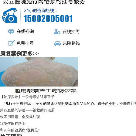
康复案例
更多>>
【治疗实录】一位母亲讲述带孩子
“儿行千里母担忧”，子女的健康状况时刻牵动着父母的心。孩子尚小时，不能自行判断
第四直播间讲述——被救赎的银屑
饮酒用激素，全身爆红斑
18岁依旧在路上
和20年的银屑病“说再见”