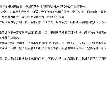
局部顽固型的银屑病皮损。光线疗法与外用药膏雷托皮康联合使用效果更佳。
，故较之内服药见疗效快，舒适，无任何毒副作用的优点，也不会增加肝脏负担，因此
，独特膏剂配方，在治疗牛皮癣方面，疗效十分显著。
肤病医院专家介绍：在生活中我们不难发现，银屑病是一种很顽固的慢性皮肤病，而
患了银屑病一定要尽早诊断和治疗，因为银屑病的发病初期的时候，患者的皮肤表面
有明显的瘙痒感。
时候要先控制住病情，然后再采用药物进行局部治疗，而患者一定要在专业医生的指
体免疫力下降，这个时候患者的抵抗力就会降低。而患者在治疗期间一定要保持一个
情。患者要想早日摆脱银屑病的困扰，还要从生活中的点滴做起，养成良好的生活习