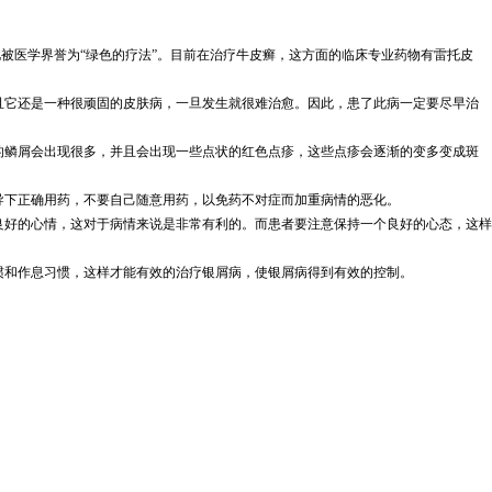
被医学界誉为“绿色的疗法”。目前在治疗牛皮癣，这方面的临床专业药物有雷托皮
且它还是一种很顽固的皮肤病，一旦发生就很难治愈。因此，患了此病一定要尽早治
的鳞屑会出现很多，并且会出现一些点状的红色点疹，这些点疹会逐渐的变多变成斑
导下正确用药，不要自己随意用药，以免药不对症而加重病情的恶化。
良好的心情，这对于病情来说是非常有利的。而患者要注意保持一个良好的心态，这样
惯和作息习惯，这样才能有效的治疗银屑病，使银屑病得到有效的控制。